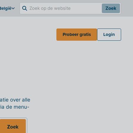
België
Zoek
Probeer gratis
Login
tie over alle
 via de menu-
Zoek