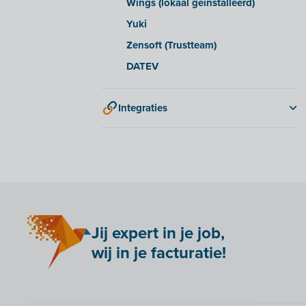
Wings (lokaal geïnstalleerd)
Yuki
Zensoft (Trustteam)
DATEV
Integraties
2BA
Adminpulse
Amazon S3
ANAF
Anlisa
Jij expert in je job,
Bancontact Pay Wero
wij in je facturatie!
Be Paid
Billit koppelen met je webshop
Bookingplanner by Stardekk