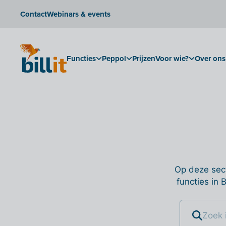
Contact
Webinars & events
Functies
Peppol
Prijzen
Voor wie?
Over ons
Op deze sect
functies in 