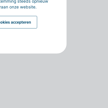
estemming steeds opnieuw
raan onze website.
ookies accepteren