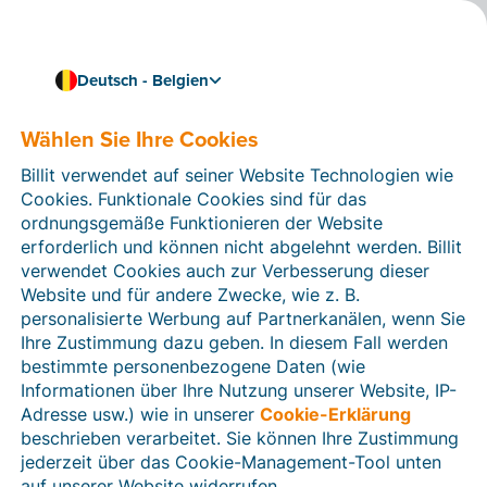
Deutsch - Belgien
Wählen Sie Ihre Cookies
Wie können wir Ihnen helfen?
Hilfeartikel
Billit verwendet auf seiner Website Technologien wie
Cookies. Funktionale Cookies sind für das
In diesem Bereich der Billit-Website finden Sie
ordnungsgemäße Funktionieren der Website
Anleitungen und Informationen zu allen Funktionen von
erforderlich und können nicht abgelehnt werden. Billit
Billit. Sie können Hilfeartikel über die Suchfunktion
verwendet Cookies auch zur Verbesserung dieser
oder über die Menüstruktur auf der linken Seite finden.
Website und für andere Zwecke, wie z. B.
personalisierte Werbung auf Partnerkanälen, wenn Sie
Suchen
Ihre Zustimmung dazu geben. In diesem Fall werden
bestimmte personenbezogene Daten (wie
Informationen über Ihre Nutzung unserer Website, IP-
Adresse usw.) wie in unserer
Cookie-Erklärung
Verifizierung der Identität
beschrieben verarbeitet. Sie können Ihre Zustimmung
jederzeit über das Cookie-Management-Tool unten
Für belgische Unternehmen
auf unserer Website widerrufen.