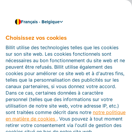
Français - Belgique
Choisissez vos cookies
Comment pouvons-nous vous aider ?
Articles d’aide
Billit utilise des technologies telles que les cookies
sur son site web. Les cookies fonctionnels sont
Dans cette section du site Web Billit, vous trouverez
nécessaires au bon fonctionnement du site web et ne
des manuels et des informations sur toutes les
peuvent être refusés. Billit utilise également des
fonctions de Billit. Vous pouvez trouver des articles
cookies pour améliorer ce site web et à d'autres fins,
d’aide via le moteur de recherche ou le menu structuré
telles que la personnalisation des publicités sur les
à gauche.
canaux partenaires, si vous donnez votre accord.
Dans ce cas, certaines données à caractère
Cherchez
personnel (telles que des informations sur votre
utilisation de notre site web, votre adresse IP, etc.)
sont traitées comme décrit dans notre
notre politique
en matière de cookies
. Vous pouvez à tout moment
Peppol
retirer votre consentement via l'outil de gestion des
cookies situé en bas de notre site web.