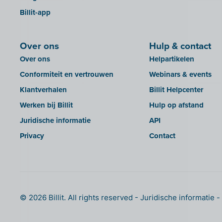
Popsy (Allegro)
Billit-app
KSeF
ROX-E.Net
LHDN (Maleisië)
Sage BOB
Over ons
Hulp & contact
Lightspeed POS Retail & Restaurant
sbb SLIM
Over ons
Helpartikelen
Mini Hotel
Silvasoft
Conformiteit en vertrouwen
Webinars & events
Mollie
Sobec
Klantverhalen
Billit Helpcenter
MyMinfin
Top Account
Werken bij Billit
Hulp op afstand
OutSmart
Twinfield
Juridische informatie
API
QR-codes
Venice (lokale installatie)
Privacy
Contact
Rexel
Venice Cloud
Robaws
VERO Count
SAT
Visual Books
Scrada
WinAuditor
© 2026 Billit. All rights reserved
Juridische informatie
Scribo
Winbooks
SDI
Winbooks Connect - On Web