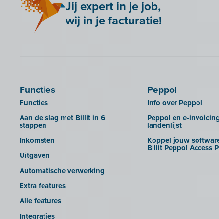
dossierbeheerders
Jij expert in je job,
Bancontact Pay Wero
Adsolut (cloud-versie)
wij in je facturatie!
Huisstijl Accountantsportaal
Be Paid
BoCount Dynamics
UBL-facturen uit Admin-Consult en
Billit koppelen met je webshop
Briljant
Admin-IS in Billit importeren
Bookingplanner by Stardekk
B-Wise
UBL-facturen uit AdminPulse in
Billit importeren
Calabi
Clearfacts
UBL-facturen uit FID-Manager in
Car-Pass
Exact ProAcc
Billit importeren
Functies
Peppol
Cashplannr
Expert/M Plus
SFTP
Functies
Info over Peppol
CEBEO
Expert/M Plus (cloud-versie)
Rapporten
Aan de slag met Billit in 6
Peppol en e-invoicin
stappen
landenlijst
Clockify
Horus
Inkomsten
Koppel jouw software
Creative Shelter
Illicosoft (Attilisima)
Billit Peppol Access P
Uitgaven
Doccle
INAC
Automatische verwerking
GetMyInvoices
LEXAct (Acta-B)
Extra features
Impressto
Octopus
Alle features
KBC Mobile
OfficeM (IntraDev)
Integraties
KBC Touch