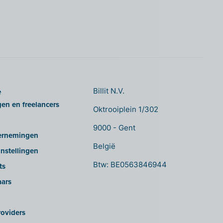
e
Billit N.V.
gen en freelancers
Oktrooiplein 1/302
9000 - Gent
ernemingen
België
nstellingen
Btw: BE0563846944
ts
aars
oviders