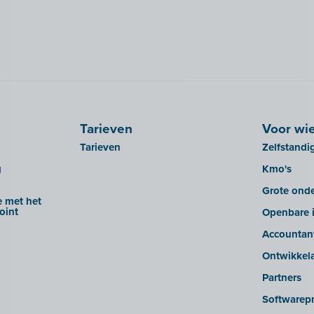
Tarieven
Voor wi
Tarieven
Zelfstandi
g
Kmo's
Grote ond
 met het
oint
Openbare i
Accountan
Ontwikkel
Partners
Softwarepr