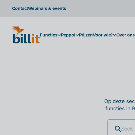
Contact
Webinars & events
Functies
Peppol
Prijzen
Voor wie?
Over ons
Op deze sect
functies in 