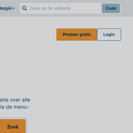
België
Zoek
Probeer gratis
Login
tie over alle
 via de menu-
Zoek