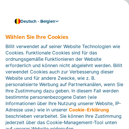
Deutsch - Belgien
Wählen Sie Ihre Cookies
Wie können wir Ihnen helfen?
Hilfeartikel
Billit verwendet auf seiner Website Technologien wie
Cookies. Funktionale Cookies sind für das
In diesem Bereich der Billit-Website finden Sie
ordnungsgemäße Funktionieren der Website
Anleitungen und Informationen zu allen Funktionen von
erforderlich und können nicht abgelehnt werden. Billit
Billit. Sie können Hilfeartikel über die Suchfunktion
verwendet Cookies auch zur Verbesserung dieser
oder über die Menüstruktur auf der linken Seite finden.
Website und für andere Zwecke, wie z. B.
personalisierte Werbung auf Partnerkanälen, wenn Sie
Suchen
Ihre Zustimmung dazu geben. In diesem Fall werden
bestimmte personenbezogene Daten (wie
Informationen über Ihre Nutzung unserer Website, IP-
Adresse usw.) wie in unserer
Cookie-Erklärung
Verifizierung der Identität
beschrieben verarbeitet. Sie können Ihre Zustimmung
jederzeit über das Cookie-Management-Tool unten
Für belgische Unternehmen
auf unserer Website widerrufen.