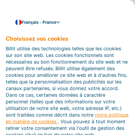
Français - France
Choisissez vos cookies
Comment pouvons-nous vous aider ?
Articles d’aide
Billit utilise des technologies telles que les cookies
sur son site web. Les cookies fonctionnels sont
Dans cette section du site Web Billit, vous trouverez
nécessaires au bon fonctionnement du site web et ne
des manuels et des informations sur toutes les
peuvent être refusés. Billit utilise également des
fonctions de Billit. Vous pouvez trouver des articles
cookies pour améliorer ce site web et à d'autres fins,
d’aide via le moteur de recherche ou le menu structuré
telles que la personnalisation des publicités sur les
à gauche.
canaux partenaires, si vous donnez votre accord.
Dans ce cas, certaines données à caractère
Cherchez
personnel (telles que des informations sur votre
utilisation de notre site web, votre adresse IP, etc.)
sont traitées comme décrit dans notre
notre politique
en matière de cookies
. Vous pouvez à tout moment
Plateforme Agréée
retirer votre consentement via l'outil de gestion des
cookies situé en bas de notre site web.