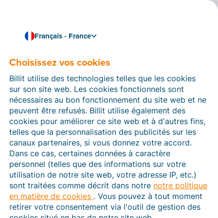
Français - France
Choisissez vos cookies
Comment pouvons-nous vous aider ?
Articles d’aide
Billit utilise des technologies telles que les cookies
sur son site web. Les cookies fonctionnels sont
Dans cette section du site Web Billit, vous trouverez
nécessaires au bon fonctionnement du site web et ne
des manuels et des informations sur toutes les
peuvent être refusés. Billit utilise également des
fonctions de Billit. Vous pouvez trouver des articles
cookies pour améliorer ce site web et à d'autres fins,
d’aide via le moteur de recherche ou le menu structuré
telles que la personnalisation des publicités sur les
à gauche.
canaux partenaires, si vous donnez votre accord.
Dans ce cas, certaines données à caractère
Cherchez
personnel (telles que des informations sur votre
utilisation de notre site web, votre adresse IP, etc.)
sont traitées comme décrit dans notre
notre politique
en matière de cookies
. Vous pouvez à tout moment
Plateforme Agréée
retirer votre consentement via l'outil de gestion des
cookies situé en bas de notre site web.