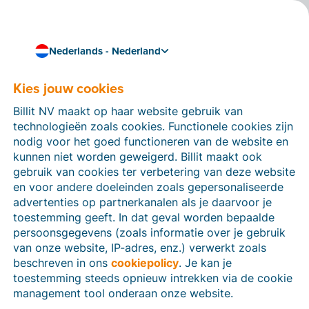
Nederlands - Nederland
Kies jouw cookies
Hoe kunnen we je helpen?
Help-artikelen
Billit NV maakt op haar website gebruik van
technologieën zoals cookies. Functionele cookies zijn
Op deze sectie van de Billit-website vind je
nodig voor het goed functioneren van de website en
handleidingen en informatie over alle functies in Billit.
kunnen niet worden geweigerd. Billit maakt ook
Je kan help-artikelen vinden via de zoekfunctie of via
gebruik van cookies ter verbetering van deze website
de menu-structuur links.
en voor andere doeleinden zoals gepersonaliseerde
advertenties op partnerkanalen als je daarvoor je
Zoek
toestemming geeft. In dat geval worden bepaalde
persoonsgegevens (zoals informatie over je gebruik
van onze website, IP-adres, enz.) verwerkt zoals
beschreven in ons
cookiepolicy
. Je kan je
Identiteitsverificatie
toestemming steeds opnieuw intrekken via de cookie
management tool onderaan onze website.
Voor Nederlandse bedrijven