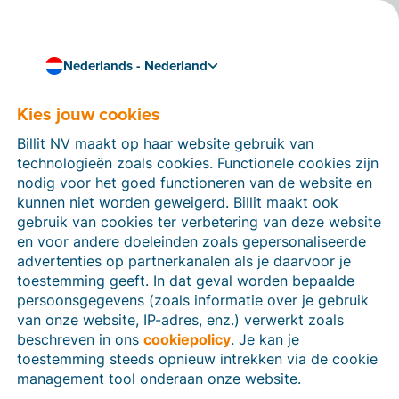
Nederlands - Nederland
Kies jouw cookies
Hoe kunnen we je helpen?
Help-artikelen
Billit NV maakt op haar website gebruik van
technologieën zoals cookies. Functionele cookies zijn
Op deze sectie van de Billit-website vind je
nodig voor het goed functioneren van de website en
handleidingen en informatie over alle functies in Billit.
kunnen niet worden geweigerd. Billit maakt ook
Je kan help-artikelen vinden via de zoekfunctie of via
gebruik van cookies ter verbetering van deze website
de menu-structuur links.
en voor andere doeleinden zoals gepersonaliseerde
advertenties op partnerkanalen als je daarvoor je
Zoek
toestemming geeft. In dat geval worden bepaalde
persoonsgegevens (zoals informatie over je gebruik
van onze website, IP-adres, enz.) verwerkt zoals
beschreven in ons
cookiepolicy
. Je kan je
Identiteitsverificatie
toestemming steeds opnieuw intrekken via de cookie
management tool onderaan onze website.
Voor Nederlandse bedrijven