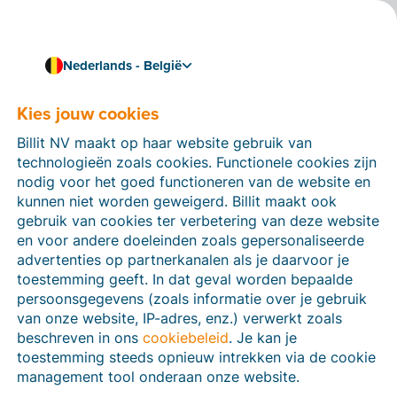
Nederlands - België
Kies jouw cookies
Hoe kunnen we je helpen?
Help-artikelen
Billit NV maakt op haar website gebruik van
technologieën zoals cookies. Functionele cookies zijn
Op deze sectie van de Billit-website vind je
nodig voor het goed functioneren van de website en
handleidingen en informatie over alle functies in Billit.
kunnen niet worden geweigerd. Billit maakt ook
Je kan help-artikelen vinden via de zoekfunctie of via
gebruik van cookies ter verbetering van deze website
de menu-structuur links.
en voor andere doeleinden zoals gepersonaliseerde
advertenties op partnerkanalen als je daarvoor je
Zoek
toestemming geeft. In dat geval worden bepaalde
persoonsgegevens (zoals informatie over je gebruik
van onze website, IP-adres, enz.) verwerkt zoals
beschreven in ons
cookiebeleid
. Je kan je
Peppol
toestemming steeds opnieuw intrekken via de cookie
management tool onderaan onze website.
Verplichte e-facturatie via Peppol januari 2026