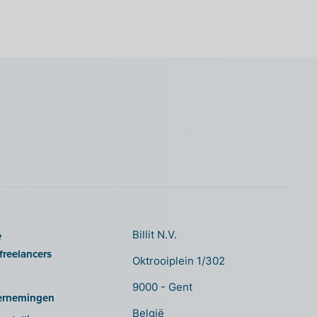
e
Billit N.V.
freelancers
Oktrooiplein 1/302
9000 - Gent
ernemingen
België