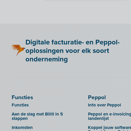
Moneybird
Dossiers
Adminpulse
Snelstart
Exporteren naar de
ANAF
boekhoudsoftware
Anlisa
Rechten beheren van je
dossierbeheerders
Bancontact Pay Wero
Digitale facturatie- en Peppol-
Huisstijl Accountantsportaal
Be Paid
oplossingen voor elk soort
UBL-facturen uit Admin-Consult en
Billit koppelen met je webshop
Admin-IS in Billit importeren
onderneming
Bookingplanner by Stardekk
UBL-facturen uit AdminPulse in
Billit importeren
Calabi
UBL-facturen uit FID-Manager in
Car-Pass
Billit importeren
Cashplannr
SFTP
Functies
Peppol
CEBEO
Rapporten
Functies
Info over Peppol
Clockify
Aan de slag met Billit in 5
Peppol en e-invoicin
Creative Shelter
stappen
landenlijst
Doccle
Inkomsten
Koppel jouw software