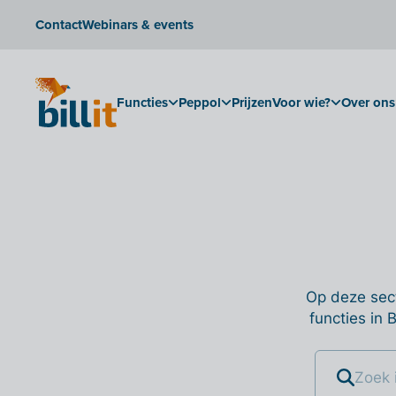
Contact
Webinars & events
Functies
Peppol
Prijzen
Voor wie?
Over ons
Op deze sect
functies in 