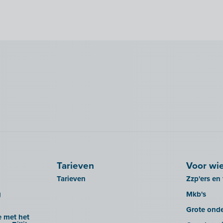
Tarieven
Voor wi
Tarieven
Zzp'ers en 
g
Mkb's
Grote ond
 met het