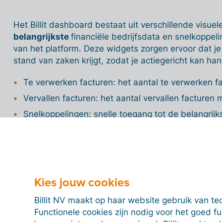
Het Billit dashboard bestaat uit verschillende visue
belangrijkste
financiële bedrijfsdata en snelkoppel
van het platform.
Deze widgets zorgen ervoor dat je
stand van zaken krijgt, zodat je actiegericht kan ha
Te verwerken facturen: het aantal te verwerken f
Vervallen facturen: het aantal vervallen facturen 
Snelkoppelingen: snelle toegang tot de belangrijks
Aanmaken van facturen, offertes, leveringsbonne
Overzicht banken: een overzicht van de saldi va
Memo: maak aantekeningen op het dashboard vi
Inkomsten- en uitgavengrafiek: een grafiek met e
Kies jouw cookies
uitgaven per maand (gebaseerd op je facturen, nie
Billit NV maakt op haar website gebruik van te
Grafiek onbetaalde vervallen facturen: een grafie
Functionele cookies zijn nodig voor het goed f
die al drie of meer dagen vervallen zijn.