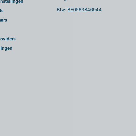
nstellingen
Btw: BE0563846944
ts
aars
oviders
lingen