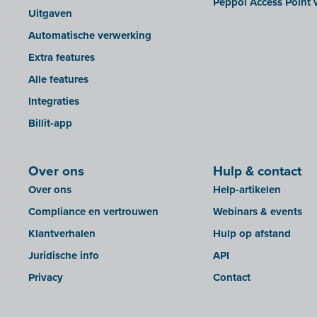
Peppol Access Point v
GetMyInvoices
Uitgaven
Impressto
Automatische verwerking
KBC Mobile
Extra features
KBC Touch
Alle features
KSeF
Integraties
Lightspeed POS Retail & Restaurant
Billit-app
Mini Hotel
Mollie
Over ons
Hulp & contact
OutSmart
Over ons
Help-artikelen
QR-codes
Compliance en vertrouwen
Webinars & events
Rexel
Klantverhalen
Hulp op afstand
Robaws
Juridische info
API
Scribo
Privacy
Contact
SDI