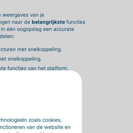
le weergaves van je
ingen naar de
belangrijkste
functies
 in één oogopslag een accurate
ndelen:
acturen met snelkoppeling.
met snelkoppeling.
te functies van het platform.
n, bestelbonnen en klanten.
n je gekoppelde bankrekeningen.
a de memowidget.
en overzicht van je inkomsten en
t op je transacties).
chnologieën zoals cookies.
k met een overzicht van je facturen
unctioneren van de website en