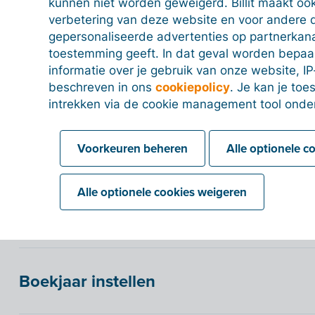
kunnen niet worden geweigerd. Billit maakt ook
Bankgrafiek: een grafiek met een overzicht van 
verbetering van deze website en voor andere 
laatste 365 dagen.
gepersonaliseerde advertenties op partnerkanal
Boekjaarcijfers: een overzicht van alle inkomsten 
toestemming geeft. In dat geval worden bepa
informatie over je gebruik van onze website, IP
Kwartaalcijfers: een overzicht van alle kwartalen 
beschreven in ons
cookiepolicy
. Je kan je to
De grafieken zijn gebaseerd op de data die we halen
intrekken via de cookie management tool onde
in de inkomsten/uitgaven en bankafschriften die geï
koppelen.
Voorkeuren beheren
Alle optionele c
Alle optionele cookies weigeren
Het dashboard personaliseren
Boekjaar instellen