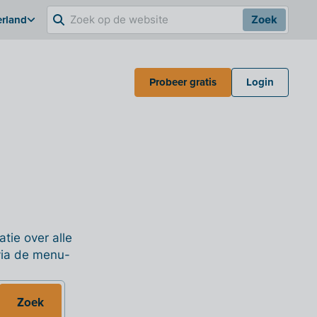
erland
Zoek
Probeer gratis
Login
tie over alle
 via de menu-
Zoek