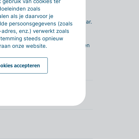
 gebruik van cookies ter
de saldi per rekeningnummer van de
doeleinden zoals
en als je daarvoor je
en uitgaven van het huidige boekjaar.
alde persoonsgegevens (zoals
-adres, enz.) verwerkt zoals
van de afgelopen vier jaar.
estemming steeds opnieuw
 uit de facturen die we terugvinden
raan onze website.
mporteerd zijn door je bank te
ookies accepteren