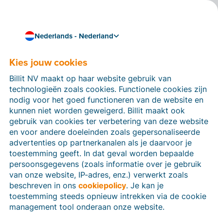
Nederlands - Nederland
Kies jouw cookies
Hoe kunnen we je helpen?
Help-artikelen
Billit NV maakt op haar website gebruik van
technologieën zoals cookies. Functionele cookies zijn
Op deze sectie van de Billit-website vind je
nodig voor het goed functioneren van de website en
handleidingen en informatie over alle functies in Billit.
kunnen niet worden geweigerd. Billit maakt ook
Je kan help-artikelen vinden via de zoekfunctie of via
gebruik van cookies ter verbetering van deze website
de menu-structuur links.
en voor andere doeleinden zoals gepersonaliseerde
advertenties op partnerkanalen als je daarvoor je
Zoek
toestemming geeft. In dat geval worden bepaalde
persoonsgegevens (zoals informatie over je gebruik
van onze website, IP-adres, enz.) verwerkt zoals
beschreven in ons
cookiepolicy
. Je kan je
Identiteitsverificatie
toestemming steeds opnieuw intrekken via de cookie
management tool onderaan onze website.
Voor Nederlandse bedrijven