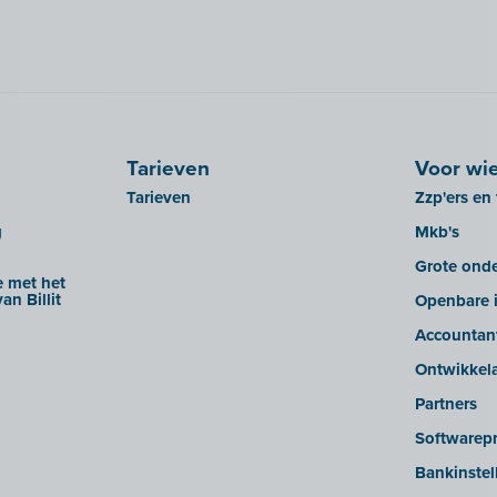
Tarieven
Voor wi
Tarieven
Zzp'ers en 
g
Mkb's
Grote ond
 met het
an Billit
Openbare i
Accountan
Ontwikkel
Partners
Softwarepr
Bankinstel