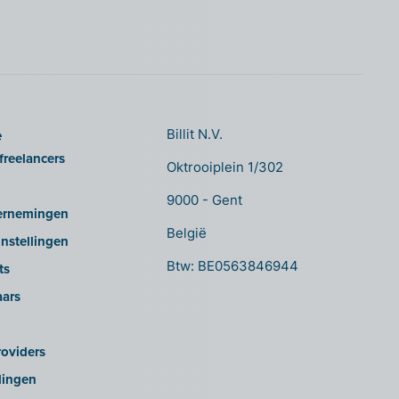
e
Billit N.V.
freelancers
Oktrooiplein 1/302
9000 - Gent
ernemingen
België
nstellingen
Btw: BE0563846944
ts
aars
oviders
lingen