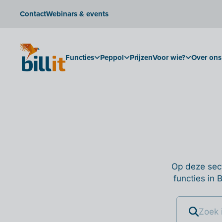
Contact
Webinars & events
Functies
Peppol
Prijzen
Voor wie?
Over ons
Op deze sect
functies in 