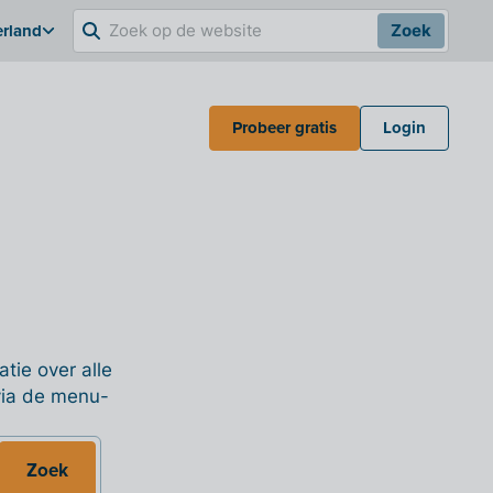
erland
Zoek
Probeer gratis
Login
tie over alle
 via de menu-
Zoek