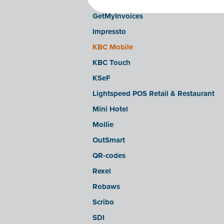
Doccle
GetMyInvoices
Impressto
KBC Mobile
KBC Touch
KSeF
Lightspeed POS Retail & Restaurant
Mini Hotel
Mollie
OutSmart
QR-codes
Rexel
Robaws
Scribo
SDI