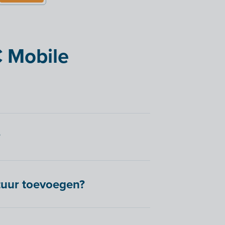
C Mobile
?
tuur toevoegen?