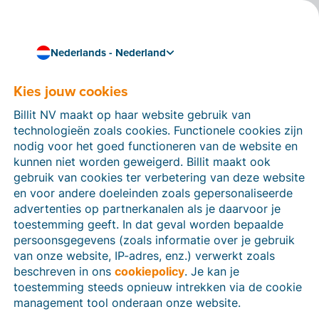
Nederlands - Nederland
Kies jouw cookies
Hoe kunnen we je helpen?
Help-artikelen
Billit NV maakt op haar website gebruik van
technologieën zoals cookies. Functionele cookies zijn
Op deze sectie van de Billit-website vind je
nodig voor het goed functioneren van de website en
handleidingen en informatie over alle functies in Billit.
kunnen niet worden geweigerd. Billit maakt ook
Je kan help-artikelen vinden via de zoekfunctie of via
gebruik van cookies ter verbetering van deze website
de menu-structuur links.
en voor andere doeleinden zoals gepersonaliseerde
advertenties op partnerkanalen als je daarvoor je
Zoek
toestemming geeft. In dat geval worden bepaalde
persoonsgegevens (zoals informatie over je gebruik
van onze website, IP-adres, enz.) verwerkt zoals
beschreven in ons
cookiepolicy
. Je kan je
Identiteitsverificatie
toestemming steeds opnieuw intrekken via de cookie
management tool onderaan onze website.
Voor Nederlandse bedrijven