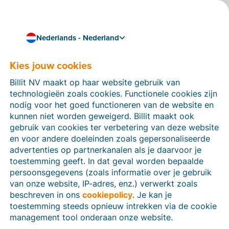
Nederlands - Nederland
Kies jouw cookies
Hoe kunnen we je helpen?
Help-artikelen
Billit NV maakt op haar website gebruik van
technologieën zoals cookies. Functionele cookies zijn
Op deze sectie van de Billit-website vind je
nodig voor het goed functioneren van de website en
handleidingen en informatie over alle functies in Billit.
kunnen niet worden geweigerd. Billit maakt ook
Je kan help-artikelen vinden via de zoekfunctie of via
gebruik van cookies ter verbetering van deze website
de menu-structuur links.
en voor andere doeleinden zoals gepersonaliseerde
advertenties op partnerkanalen als je daarvoor je
Zoek
toestemming geeft. In dat geval worden bepaalde
persoonsgegevens (zoals informatie over je gebruik
van onze website, IP-adres, enz.) verwerkt zoals
beschreven in ons
cookiepolicy
. Je kan je
Identiteitsverificatie
toestemming steeds opnieuw intrekken via de cookie
management tool onderaan onze website.
Voor Nederlandse bedrijven