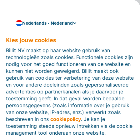
Nederlands - Nederland
Kies jouw cookies
Hoe kunnen we je helpen?
Help-artikelen
Billit NV maakt op haar website gebruik van
technologieën zoals cookies. Functionele cookies zijn
Op deze sectie van de Billit-website vind je
nodig voor het goed functioneren van de website en
handleidingen en informatie over alle functies in Billit.
kunnen niet worden geweigerd. Billit maakt ook
Je kan help-artikelen vinden via de zoekfunctie of via
gebruik van cookies ter verbetering van deze website
de menu-structuur links.
en voor andere doeleinden zoals gepersonaliseerde
advertenties op partnerkanalen als je daarvoor je
Zoek
toestemming geeft. In dat geval worden bepaalde
persoonsgegevens (zoals informatie over je gebruik
van onze website, IP-adres, enz.) verwerkt zoals
beschreven in ons
cookiepolicy
. Je kan je
Identiteitsverificatie
toestemming steeds opnieuw intrekken via de cookie
management tool onderaan onze website.
Voor Nederlandse bedrijven