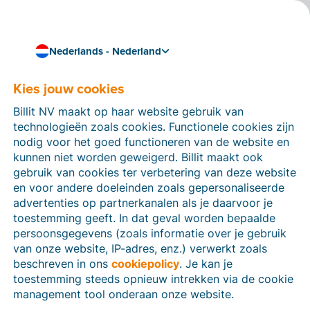
Nederlands - Nederland
Kies jouw cookies
Hoe kunnen we je helpen?
Help-artikelen
Billit NV maakt op haar website gebruik van
technologieën zoals cookies. Functionele cookies zijn
Op deze sectie van de Billit-website vind je
nodig voor het goed functioneren van de website en
handleidingen en informatie over alle functies in Billit.
kunnen niet worden geweigerd. Billit maakt ook
Je kan help-artikelen vinden via de zoekfunctie of via
gebruik van cookies ter verbetering van deze website
de menu-structuur links.
en voor andere doeleinden zoals gepersonaliseerde
advertenties op partnerkanalen als je daarvoor je
Zoek
toestemming geeft. In dat geval worden bepaalde
persoonsgegevens (zoals informatie over je gebruik
van onze website, IP-adres, enz.) verwerkt zoals
beschreven in ons
cookiepolicy
. Je kan je
Identiteitsverificatie
toestemming steeds opnieuw intrekken via de cookie
management tool onderaan onze website.
Voor Nederlandse bedrijven