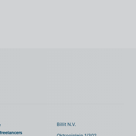
e
Billit N.V.
freelancers
Oktrooiplein 1/302