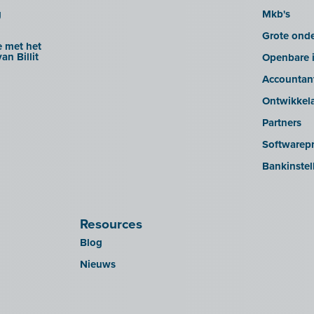
g
Mkb's
Grote ond
 met het
an Billit
Openbare i
Accountan
Ontwikkel
Partners
Softwarepr
Bankinstel
Resources
Blog
Nieuws