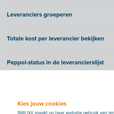
Leveranciers groeperen
Totale kost per leverancier bekijken
Peppol-status in de leverancierslijst
Peppol-status in de leveranciersfiche
Kies jouw cookies
Btw niet aftrekbaar
Billit NV maakt op haar website gebruik van te