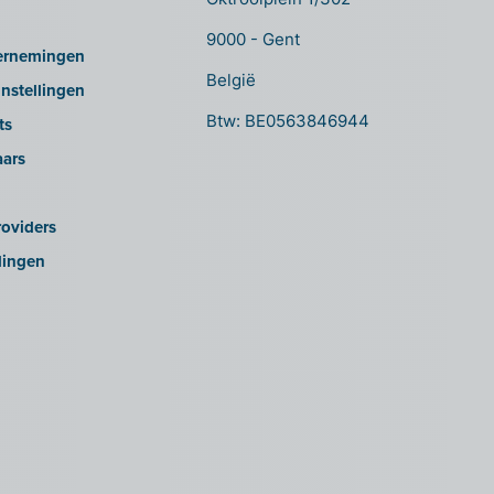
9000 - Gent
ernemingen
België
nstellingen
Btw: BE0563846944
ts
aars
oviders
lingen