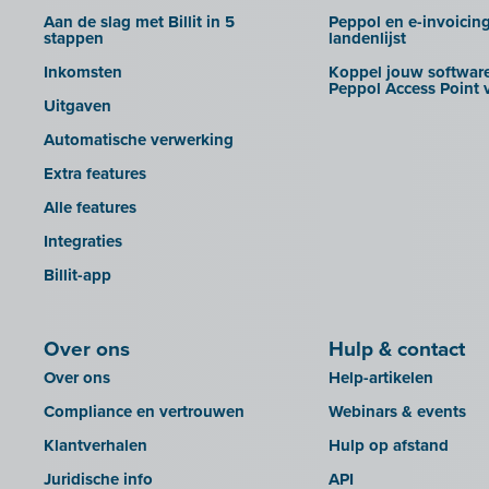
Clockify
Aan de slag met Billit in 5
Peppol en e-invoicin
Creative Shelter
stappen
landenlijst
Doccle
Inkomsten
Koppel jouw software
Peppol Access Point v
GetMyInvoices
Uitgaven
Impressto
Automatische verwerking
KBC Mobile
Extra features
KBC Touch
Alle features
KSeF
Integraties
Lightspeed POS Retail & Restaurant
Billit-app
Mini Hotel
Mollie
Over ons
Hulp & contact
OutSmart
Over ons
Help-artikelen
QR-codes
Compliance en vertrouwen
Webinars & events
Rexel
Klantverhalen
Hulp op afstand
Robaws
Juridische info
API