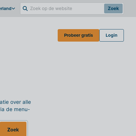
erland
Zoek
Probeer gratis
Login
tie over alle
 via de menu-
Zoek