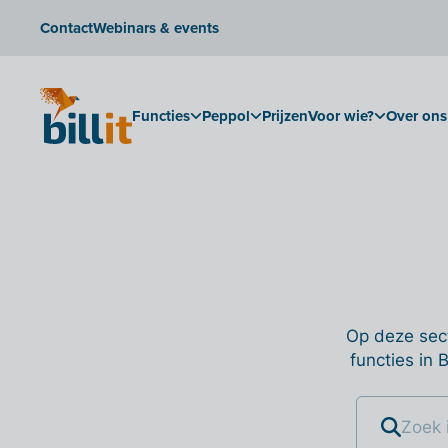
Contact
Webinars & events
Functies
Peppol
Prijzen
Voor wie?
Over ons
Op deze sect
functies in 