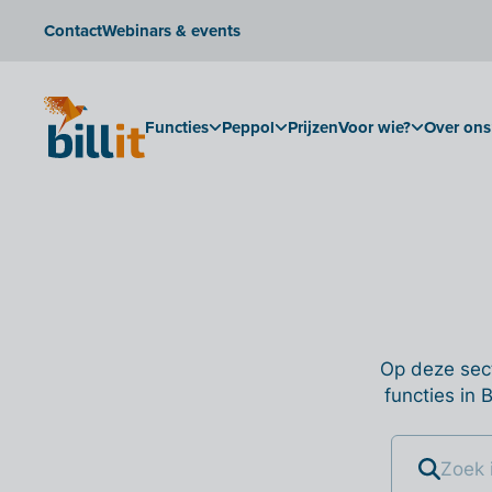
Contact
Webinars & events
Functies
Peppol
Prijzen
Voor wie?
Over ons
Op deze sect
functies in 