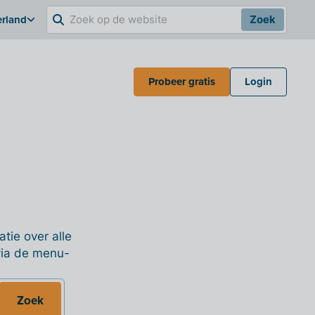
erland
Zoek
Probeer gratis
Login
tie over alle
 via de menu-
Zoek