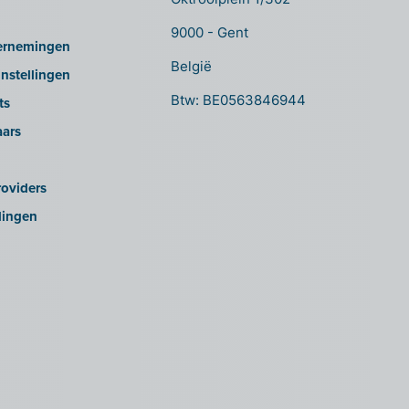
9000 - Gent
ernemingen
België
nstellingen
Btw: BE0563846944
ts
aars
oviders
lingen