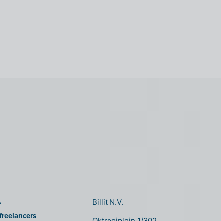
e
Billit N.V.
freelancers
Oktrooiplein 1/302