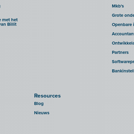
g
Mkb's
Grote ond
 met het
an Billit
Openbare i
Accountan
Ontwikkel
Partners
Softwarepr
Bankinstel
Resources
Blog
Nieuws