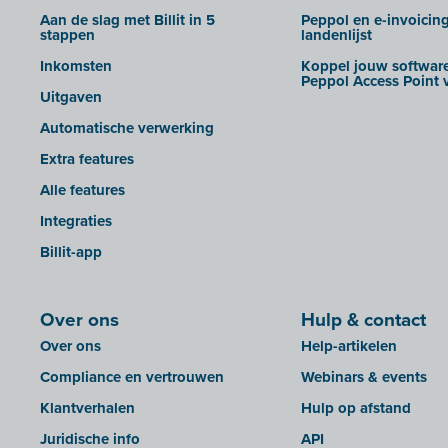
Clockify
Aan de slag met Billit in 5
Peppol en e-invoicin
Creative Shelter
stappen
landenlijst
Doccle
Inkomsten
Koppel jouw software
Peppol Access Point v
GetMyInvoices
Uitgaven
Impressto
Automatische verwerking
KBC Mobile
Extra features
KBC Touch
Alle features
KSeF
Integraties
Lightspeed POS Retail & Restaurant
Billit-app
Mini Hotel
Mollie
Over ons
Hulp & contact
OutSmart
Over ons
Help-artikelen
QR-codes
Compliance en vertrouwen
Webinars & events
Rexel
Klantverhalen
Hulp op afstand
Robaws
Juridische info
API