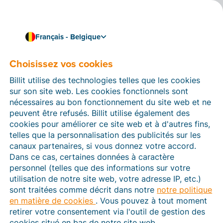
Français - Belgique
Choisissez vos cookies
Comment pouvons-nous vous aider ?
Articles d’aide
Billit utilise des technologies telles que les cookies
sur son site web. Les cookies fonctionnels sont
Dans cette section du site Web Billit, vous trouverez
nécessaires au bon fonctionnement du site web et ne
des manuels et des informations sur toutes les
peuvent être refusés. Billit utilise également des
fonctions de Billit. Vous pouvez trouver des articles
cookies pour améliorer ce site web et à d'autres fins,
d’aide via le moteur de recherche ou le menu structuré
telles que la personnalisation des publicités sur les
à gauche.
canaux partenaires, si vous donnez votre accord.
Dans ce cas, certaines données à caractère
Cherchez
personnel (telles que des informations sur votre
utilisation de notre site web, votre adresse IP, etc.)
sont traitées comme décrit dans notre
notre politique
en matière de cookies
. Vous pouvez à tout moment
Peppol
retirer votre consentement via l'outil de gestion des
cookies situé en bas de notre site web.