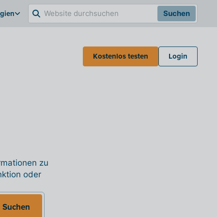
lgien
Suchen
Kostenlos testen
Login
ormationen zu
nktion oder
Suchen