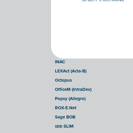
Clearfacts
Exact ProAcc
Expert/M Plus
Expert/M (Cloud-Verzion)
Horus
Illicosoft (Attilisima)
INAC
LEXAct (Acta-B)
Octopus
OfficeM (IntraDev)
Popsy (Allegro)
ROX-E.Net
Sage BOB
sbb SLIM