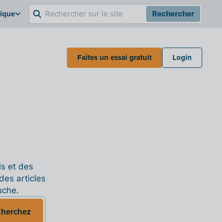
gique
Rechercher
Faites un essai gratuit
Login
ls et des
des articles
uche.
herchez