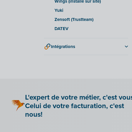
Wings (installé sur site)
Yuki
Zensoft (Trustteam)
DATEV
Intégrations
Adminpulse
Anlisa
Bancontact Pay Wero
Be Paid
Lier Billit à votre boutique en ligne
L'expert de votre métier, c'est vou
Bookingplanner by Stardekk
Celui de votre facturation, c'est
Car-Pass
nous!
Cashplannr
CEBEO