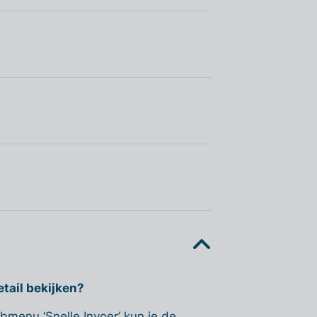
tail bekijken?
ubmenu ‘Snelle Invoer’ kun je de