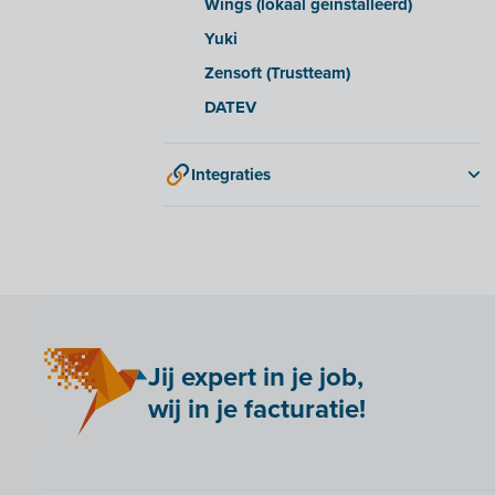
Wings (lokaal geïnstalleerd)
Yuki
Zensoft (Trustteam)
DATEV
Integraties
2BA
Adminpulse
Amazon S3
ANAF
Anlisa
Jij expert in je job,
Bancontact Pay Wero
wij in je facturatie!
Be Paid
Billit koppelen met je webshop
Bookingplanner by Stardekk