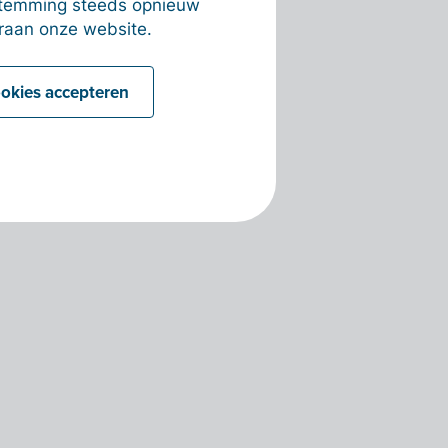
estemming steeds opnieuw
raan onze website.
ookies accepteren