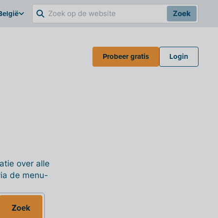
België
Zoek
Probeer gratis
Login
tie over alle
 via de menu-
Zoek