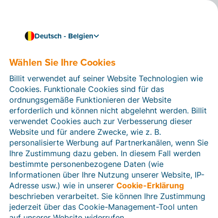
Deutsch - Belgien
Wählen Sie Ihre Cookies
Wie können wir Ihnen helfen?
Hilfeartikel
Billit verwendet auf seiner Website Technologien wie
Cookies. Funktionale Cookies sind für das
In diesem Bereich der Billit-Website finden Sie
ordnungsgemäße Funktionieren der Website
Anleitungen und Informationen zu allen Funktionen von
erforderlich und können nicht abgelehnt werden. Billit
Billit. Sie können Hilfeartikel über die Suchfunktion
verwendet Cookies auch zur Verbesserung dieser
oder über die Menüstruktur auf der linken Seite finden.
Website und für andere Zwecke, wie z. B.
personalisierte Werbung auf Partnerkanälen, wenn Sie
Suchen
Ihre Zustimmung dazu geben. In diesem Fall werden
bestimmte personenbezogene Daten (wie
Informationen über Ihre Nutzung unserer Website, IP-
Adresse usw.) wie in unserer
Cookie-Erklärung
Verifizierung der Identität
beschrieben verarbeitet. Sie können Ihre Zustimmung
jederzeit über das Cookie-Management-Tool unten
Für belgische Unternehmen
auf unserer Website widerrufen.