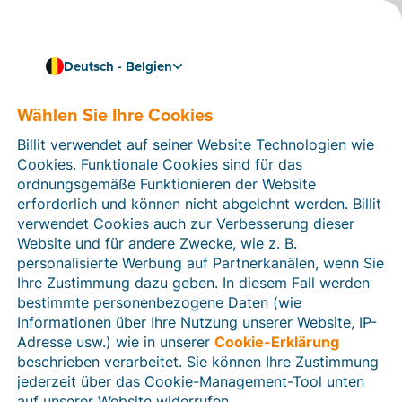
Deutsch - Belgien
Wählen Sie Ihre Cookies
Wie können wir Ihnen helfen?
Hilfeartikel
Billit verwendet auf seiner Website Technologien wie
Cookies. Funktionale Cookies sind für das
In diesem Bereich der Billit-Website finden Sie
ordnungsgemäße Funktionieren der Website
Anleitungen und Informationen zu allen Funktionen von
erforderlich und können nicht abgelehnt werden. Billit
Billit. Sie können Hilfeartikel über die Suchfunktion
verwendet Cookies auch zur Verbesserung dieser
oder über die Menüstruktur auf der linken Seite finden.
Website und für andere Zwecke, wie z. B.
personalisierte Werbung auf Partnerkanälen, wenn Sie
Suchen
Ihre Zustimmung dazu geben. In diesem Fall werden
bestimmte personenbezogene Daten (wie
Informationen über Ihre Nutzung unserer Website, IP-
Adresse usw.) wie in unserer
Cookie-Erklärung
Verifizierung der Identität
beschrieben verarbeitet. Sie können Ihre Zustimmung
jederzeit über das Cookie-Management-Tool unten
Für belgische Unternehmen
auf unserer Website widerrufen.