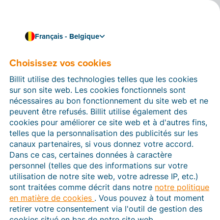
Français - Belgique
Choisissez vos cookies
Comment pouvons-nous vous aider ?
Articles d’aide
Billit utilise des technologies telles que les cookies
sur son site web. Les cookies fonctionnels sont
Dans cette section du site Web Billit, vous trouverez
nécessaires au bon fonctionnement du site web et ne
des manuels et des informations sur toutes les
peuvent être refusés. Billit utilise également des
fonctions de Billit. Vous pouvez trouver des articles
cookies pour améliorer ce site web et à d'autres fins,
d’aide via le moteur de recherche ou le menu structuré
telles que la personnalisation des publicités sur les
à gauche.
canaux partenaires, si vous donnez votre accord.
Dans ce cas, certaines données à caractère
Cherchez
personnel (telles que des informations sur votre
utilisation de notre site web, votre adresse IP, etc.)
sont traitées comme décrit dans notre
notre politique
en matière de cookies
. Vous pouvez à tout moment
Peppol
retirer votre consentement via l'outil de gestion des
cookies situé en bas de notre site web.