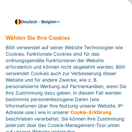
Deutsch - Belgien
Wählen Sie Ihre Cookies
Wie können wir Ihnen helfen?
Hilfeartikel
Billit verwendet auf seiner Website Technologien wie
Cookies. Funktionale Cookies sind für das
In diesem Bereich der Billit-Website finden Sie
ordnungsgemäße Funktionieren der Website
Anleitungen und Informationen zu allen Funktionen von
erforderlich und können nicht abgelehnt werden. Billit
Billit. Sie können Hilfeartikel über die Suchfunktion
verwendet Cookies auch zur Verbesserung dieser
oder über die Menüstruktur auf der linken Seite finden.
Website und für andere Zwecke, wie z. B.
personalisierte Werbung auf Partnerkanälen, wenn Sie
Suchen
Ihre Zustimmung dazu geben. In diesem Fall werden
bestimmte personenbezogene Daten (wie
Informationen über Ihre Nutzung unserer Website, IP-
Adresse usw.) wie in unserer
Cookie-Erklärung
Verifizierung der Identität
beschrieben verarbeitet. Sie können Ihre Zustimmung
jederzeit über das Cookie-Management-Tool unten
Für belgische Unternehmen
auf unserer Website widerrufen.