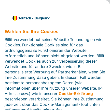
Deutsch - Belgien
Wählen Sie Ihre Cookies
Wie können wir Ihnen helfen?
Hilfeartikel
Billit verwendet auf seiner Website Technologien wie
Cookies. Funktionale Cookies sind für das
In diesem Bereich der Billit-Website finden Sie
ordnungsgemäße Funktionieren der Website
Anleitungen und Informationen zu allen Funktionen von
erforderlich und können nicht abgelehnt werden. Billit
Billit. Sie können Hilfeartikel über die Suchfunktion
verwendet Cookies auch zur Verbesserung dieser
oder über die Menüstruktur auf der linken Seite finden.
Website und für andere Zwecke, wie z. B.
personalisierte Werbung auf Partnerkanälen, wenn Sie
Suchen
Ihre Zustimmung dazu geben. In diesem Fall werden
bestimmte personenbezogene Daten (wie
Informationen über Ihre Nutzung unserer Website, IP-
Adresse usw.) wie in unserer
Cookie-Erklärung
Verifizierung der Identität
beschrieben verarbeitet. Sie können Ihre Zustimmung
jederzeit über das Cookie-Management-Tool unten
Für belgische Unternehmen
auf unserer Website widerrufen.