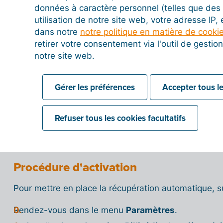
données à caractère personnel (telles que des 
Si le document reçu est une facture électronique 
utilisation de notre site web, votre adresse IP,
UBL/XML ou Factur-X), vous pouvez également cho
dans notre
notre politique en matière de cooki
dans la liste des achats
.
retirer votre consentement via l'outil de gesti
Condition préalable : Pour utiliser cette fonctionnal
notre site web.
l’envoi des e-mails Billit avec votre propre adresse 
article d'aide
pour connaître la procédure de configu
Gérer les préférences
Accepter tous le
⚠️
Attention importante :
La récupération automati
uniquement si vous utilisez une véritable boîte mail
Refuser tous les cookies facultatifs
e-mail (liaison IMAP). Cette fonctionnalité ne fonct
autorisation d’envoi SPF ou une adresse configuré
Procédure d'activation
Pour mettre en place la récupération automatique, s
Rendez-vous dans le menu
Paramètres
.