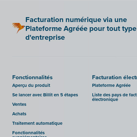
Lightspeed POS Retail & Restaurant
Sage BOB
Mollie
Facturation numérique via une
sbb SLIM
OutSmart
Plateforme Agréée pour tout type
Silvasoft
Codes QR
d'entreprise
Sobec
Robaws
Top Account
Scribo
Twinfield
SDI
Venice (installation sur site)
Système de caisse Shopify
Venice Cloud
Fonctionnalités
Facturation élec
Simple Simon
VERO Count
Aperçu du produit
Plateforme Agréée
Teamleader
Visual Books
Se lancer avec Billit en 5 étapes
Liste des pays de fac
électronique
Toggl
WinAuditor
Ventes
Unpaid
WinBooks
Achats
Visma Bouwsoft
Winbooks Connect - On Web
Traitement automatique
Wings (version cloud ou module
Fonctionnalités
Web Service)