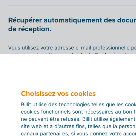
Récupérer automatiquement des docum
de réception.
Vous utilisez votre adresse e-mail professionnelle pou
analyser automatiquement votre boîte de réception af
des factures ou des avoirs, et importer directement 
rapide.
Lorsque cette option est activée, Billit analyse régu
Choisissez vos cookies
le dossier spécifique que vous avez sélectionné afi
comme :
« facture »
,
« avoir »
ou
« note de crédit 
Billit utilise des technologies telles que les co
message.
cookies fonctionnels sont nécessaires au bon 
ne peuvent être refusés. Billit utilise égalemen
Les pièces jointes détectées sont automatiqueme
site web et à d'autres fins, telles que la person
Saisie rapide
pour y être traitées.
canaux partenaires, si vous donnez votre acco