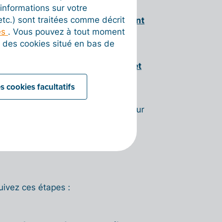
informations sur votre
compatible (formats structurés
 etc.) sont traitées comme décrit
isir de l’ajouter
automatiquement
es
. Vous pouvez à tout moment
on des cookies situé en bas de
ité, vous devez d’abord configurer
e-mail professionnelle. Consultez
cet
ration.
s cookies facultatifs
que des e-mails fonctionne
 configurée avec votre propre serveur
ionnera pas avec une simple
e uniquement comme expéditeur.
uivez ces étapes :