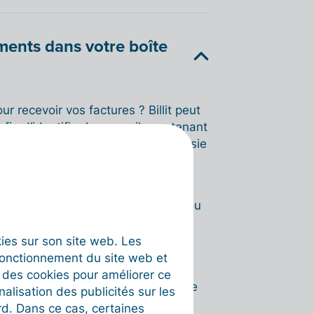
ents dans votre boîte
r recevoir vos factures ? Billit peut
in d’identifier les e-mails contenant
leurs pièces jointes dans votre saisie
lièrement votre boîte de réception ou
n de rechercher certains mots-clés
»
dans l'objet ou le corps du
okies sur son site web. Les
fonctionnement du site web et
t des cookies pour améliorer ce
nt importées dans votre espace de
nalisation des publicités sur les
rd. Dans ce cas, certaines