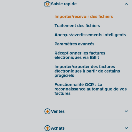
Saisie rapide
Onglet « Informations »
Onglet « Historique »
Importer/recevoir des fichiers
Onglet « Documents d'entreprise »
Traitement des fichiers
Onglet « Facturation électronique »
Aperçus/avertissements intelligents
Foire aux questions
Paramètres avancés
Réceptionner les factures
électroniques via Billit
Importer/exporter des factures
électroniques à partir de certains
progiciels
Fonctionnalité OCR : La
reconnaissance automatique de vos
factures
Ventes
Options et possibilités en matière de
factures
Achats