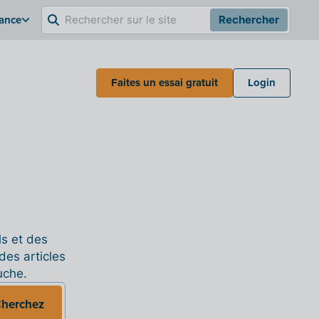
rance
Rechercher
Faites un essai gratuit
Login
ls et des
des articles
uche.
herchez