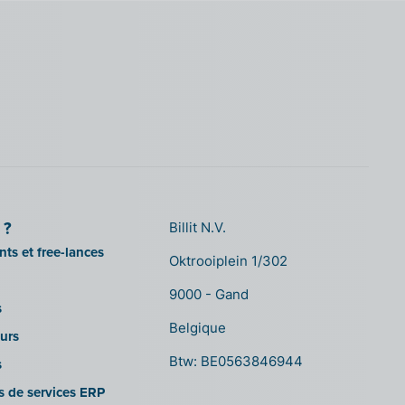
 ?
Billit N.V.
ts et free-lances
Oktrooiplein 1/302
9000 - Gand
s
Belgique
urs
Btw: BE0563846944
s
es de services ERP