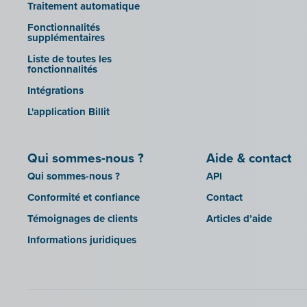
Traitement automatique
Lightspeed POS Retail & Restaurant
Sage BOB
Fonctionnalités
Mollie
supplémentaires
sbb SLIM
OutSmart
Liste de toutes les
Silvasoft
fonctionnalités
Codes QR
Sobec
Intégrations
Robaws
Top Account
L'application Billit
Scribo
Twinfield
SDI
Venice (installation sur site)
Qui sommes-nous ?
Aide & contact
Système de caisse Shopify
Venice Cloud
Qui sommes-nous ?
API
Simple Simon
VERO Count
Conformité et confiance
Contact
Teamleader
Visual Books
Témoignages de clients
Articles d’aide
Toggl
WinAuditor
Informations juridiques
Unpaid
WinBooks
Visma Bouwsoft
Winbooks Connect - On Web
Wings (version cloud ou module
Web Service)