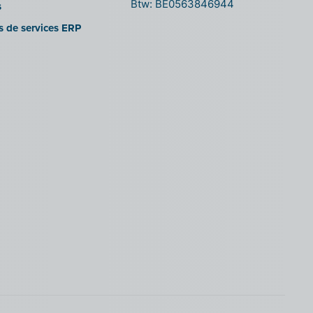
Btw: BE0563846944
s
es de services ERP