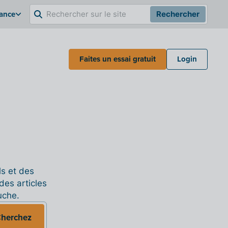
rance
Rechercher
Faites un essai gratuit
Login
ls et des
des articles
uche.
herchez