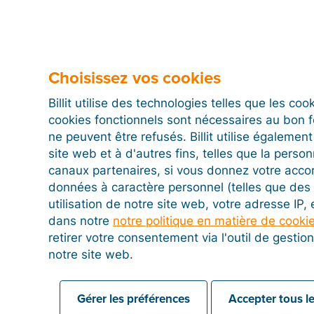
Rendez-vous dans le menu
Factures
.
Sélectionnez les factures concernées en cochant le
Choisissez vos cookies
Cliquez sur le bouton «
Modifier le statut Envoyé »
.
Billit utilise des technologies telles que les co
Toutes les factures sélectionnées passeront instan
cookies fonctionnels sont nécessaires au bon 
Si vous avez un volume important de factures à traiter
ne peuvent être refusés. Billit utilise égalemen
recherche pour afficher uniquement les factures au 
site web et à d'autres fins, telles que la person
case principale pour toutes les sélectionner en un cli
canaux partenaires, si vous donnez votre acco
données à caractère personnel (telles que des 
utilisation de notre site web, votre adresse IP,
dans notre
notre politique en matière de cooki
retirer votre consentement via l'outil de gesti
Catégories (facture d'achat)
notre site web.
Gérer les préférences
Accepter tous le