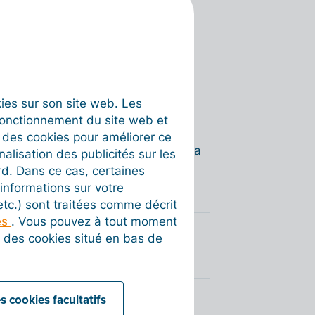
s cases correspondantes.
okies sur son site web. Les
tanément au statut
« Envoyé »
.
fonctionnement du site web et
, utilisez d'abord les filtres de
t des cookies pour améliorer ce
statut
« À envoyer »
, puis cochez la
nalisation des publicités sur les
c.
rd. Dans ce cas, certaines
informations sur votre
 etc.) sont traitées comme décrit
es
. Vous pouvez à tout moment
on des cookies situé en bas de
s cookies facultatifs