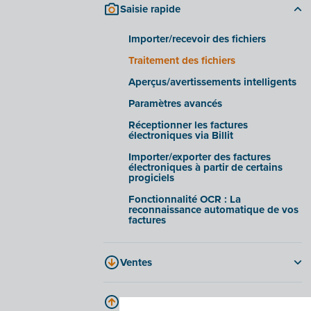
Saisie rapide
Onglet « Informations »
Onglet « Historique »
Importer/recevoir des fichiers
Onglet « Documents d'entreprise »
Traitement des fichiers
Onglet « Facturation électronique »
Aperçus/avertissements intelligents
Foire aux questions
Paramètres avancés
Réceptionner les factures
électroniques via Billit
Importer/exporter des factures
électroniques à partir de certains
progiciels
Fonctionnalité OCR : La
reconnaissance automatique de vos
factures
Ventes
Options et possibilités en matière de
factures
Achats