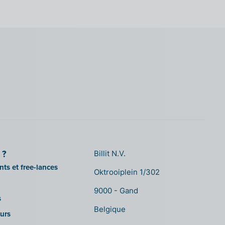
 ?
Billit N.V.
ts et free-lances
Oktrooiplein 1/302
9000 - Gand
s
Belgique
urs