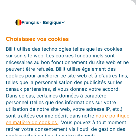
Français - Belgique
Choisissez vos cookies
Comment pouvons-nous vous aider ?
Articles d’aide
Billit utilise des technologies telles que les cookies
sur son site web. Les cookies fonctionnels sont
Dans cette section du site Web Billit, vous trouverez
nécessaires au bon fonctionnement du site web et ne
des manuels et des informations sur toutes les
peuvent être refusés. Billit utilise également des
fonctions de Billit. Vous pouvez trouver des articles
cookies pour améliorer ce site web et à d'autres fins,
d’aide via le moteur de recherche ou le menu structuré
telles que la personnalisation des publicités sur les
à gauche.
canaux partenaires, si vous donnez votre accord.
Dans ce cas, certaines données à caractère
Cherchez
personnel (telles que des informations sur votre
utilisation de notre site web, votre adresse IP, etc.)
sont traitées comme décrit dans notre
notre politique
en matière de cookies
. Vous pouvez à tout moment
Peppol
retirer votre consentement via l'outil de gestion des
cookies situé en bas de notre site web.