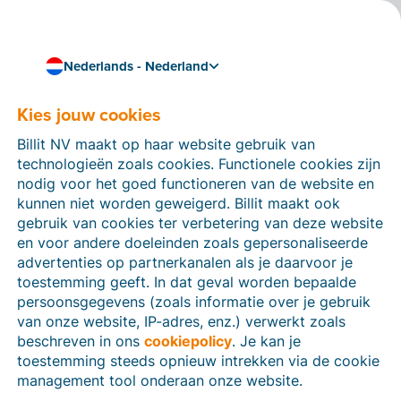
Nederlands - Nederland
Kies jouw cookies
Hoe kunnen we je helpen?
Help-artikelen
Billit NV maakt op haar website gebruik van
technologieën zoals cookies. Functionele cookies zijn
Op deze sectie van de Billit-website vind je
nodig voor het goed functioneren van de website en
handleidingen en informatie over alle functies in Billit.
kunnen niet worden geweigerd. Billit maakt ook
Je kan help-artikelen vinden via de zoekfunctie of via
gebruik van cookies ter verbetering van deze website
de menu-structuur links.
en voor andere doeleinden zoals gepersonaliseerde
advertenties op partnerkanalen als je daarvoor je
Zoek
toestemming geeft. In dat geval worden bepaalde
persoonsgegevens (zoals informatie over je gebruik
van onze website, IP-adres, enz.) verwerkt zoals
beschreven in ons
cookiepolicy
. Je kan je
Identiteitsverificatie
toestemming steeds opnieuw intrekken via de cookie
management tool onderaan onze website.
Voor Nederlandse bedrijven