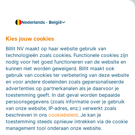
Nederlands - België
Kies jouw cookies
Hoe kunnen we je helpen?
Help-artikelen
Billit NV maakt op haar website gebruik van
technologieën zoals cookies. Functionele cookies zijn
Op deze sectie van de Billit-website vind je
nodig voor het goed functioneren van de website en
handleidingen en informatie over alle functies in Billit.
kunnen niet worden geweigerd. Billit maakt ook
Je kan help-artikelen vinden via de zoekfunctie of via
gebruik van cookies ter verbetering van deze website
de menu-structuur links.
en voor andere doeleinden zoals gepersonaliseerde
advertenties op partnerkanalen als je daarvoor je
Zoek
toestemming geeft. In dat geval worden bepaalde
persoonsgegevens (zoals informatie over je gebruik
van onze website, IP-adres, enz.) verwerkt zoals
beschreven in ons
cookiebeleid
. Je kan je
Peppol
toestemming steeds opnieuw intrekken via de cookie
management tool onderaan onze website.
Verplichte e-facturatie via Peppol januari 2026