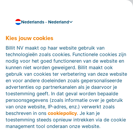
Nederlands - Nederland
Kies jouw cookies
Hoe kunnen we je helpen?
Help-artikelen
Billit NV maakt op haar website gebruik van
technologieën zoals cookies. Functionele cookies zijn
Op deze sectie van de Billit-website vind je
nodig voor het goed functioneren van de website en
handleidingen en informatie over alle functies in Billit.
kunnen niet worden geweigerd. Billit maakt ook
Je kan help-artikelen vinden via de zoekfunctie of via
gebruik van cookies ter verbetering van deze website
de menu-structuur links.
en voor andere doeleinden zoals gepersonaliseerde
advertenties op partnerkanalen als je daarvoor je
Zoek
toestemming geeft. In dat geval worden bepaalde
persoonsgegevens (zoals informatie over je gebruik
van onze website, IP-adres, enz.) verwerkt zoals
beschreven in ons
cookiepolicy
. Je kan je
Identiteitsverificatie
toestemming steeds opnieuw intrekken via de cookie
management tool onderaan onze website.
Voor Nederlandse bedrijven