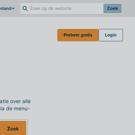
erland
Zoek
Probeer gratis
Login
tie over alle
 via de menu-
Zoek