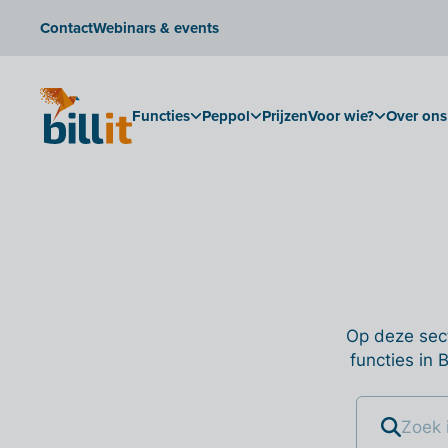
Contact
Webinars & events
Functies
Peppol
Prijzen
Voor wie?
Over ons
Op deze sect
functies in 