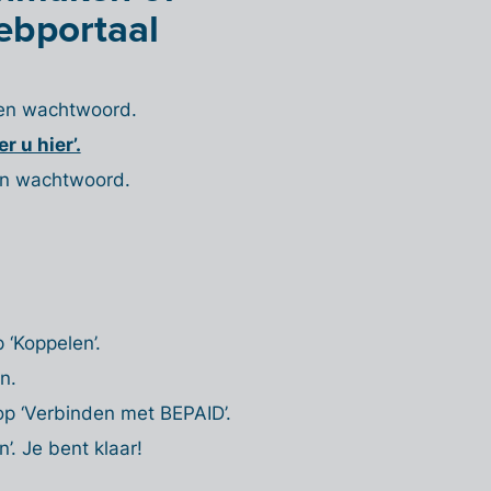
ebportaal
 en wachtwoord.
r u hier’.
en wachtwoord.
op
‘Koppelen’.
n.
op
‘Verbinden met BEPAID’.
’. Je bent klaar!