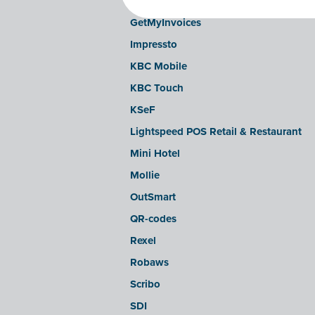
Doccle
GetMyInvoices
Impressto
KBC Mobile
KBC Touch
KSeF
Lightspeed POS Retail & Restaurant
Mini Hotel
Mollie
OutSmart
QR-codes
Rexel
Robaws
Scribo
SDI