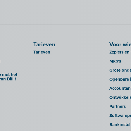
Tarieven
Voor wi
Tarieven
Zzp'ers en 
g
Mkb's
Grote ond
 met het
an Billit
Openbare i
Accountan
Ontwikkel
Partners
Softwarepr
Bankinstel