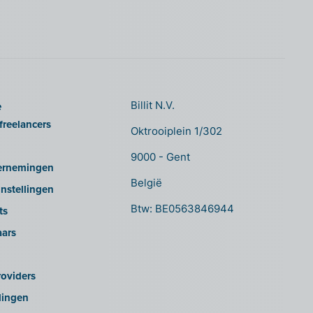
e
Billit N.V.
freelancers
Oktrooiplein 1/302
9000 - Gent
ernemingen
België
nstellingen
Btw: BE0563846944
ts
aars
oviders
lingen