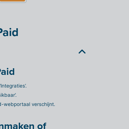
Paid
Paid
Integraties’.
ikbaar’.
d-webportaal verschijnt.
anmaken of