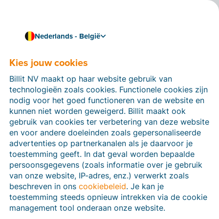
Nederlands - België
Kies jouw cookies
Hoe kunnen we je helpen?
Help-artikelen
Billit NV maakt op haar website gebruik van
technologieën zoals cookies. Functionele cookies zijn
Op deze sectie van de Billit-website vind je
nodig voor het goed functioneren van de website en
handleidingen en informatie over alle functies in Billit.
kunnen niet worden geweigerd. Billit maakt ook
Je kan help-artikelen vinden via de zoekfunctie of via
gebruik van cookies ter verbetering van deze website
de menu-structuur links.
en voor andere doeleinden zoals gepersonaliseerde
advertenties op partnerkanalen als je daarvoor je
Zoek
toestemming geeft. In dat geval worden bepaalde
persoonsgegevens (zoals informatie over je gebruik
van onze website, IP-adres, enz.) verwerkt zoals
beschreven in ons
cookiebeleid
. Je kan je
Peppol
toestemming steeds opnieuw intrekken via de cookie
management tool onderaan onze website.
Verplichte e-facturatie via Peppol januari 2026