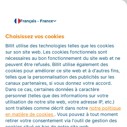
Français - France
Choisissez vos cookies
Comment pouvons-nous vous aider ?
Articles d’aide
Billit utilise des technologies telles que les cookies
sur son site web. Les cookies fonctionnels sont
Dans cette section du site Web Billit, vous trouverez
nécessaires au bon fonctionnement du site web et ne
des manuels et des informations sur toutes les
peuvent être refusés. Billit utilise également des
fonctions de Billit. Vous pouvez trouver des articles
cookies pour améliorer ce site web et à d'autres fins,
d’aide via le moteur de recherche ou le menu structuré
telles que la personnalisation des publicités sur les
à gauche.
canaux partenaires, si vous donnez votre accord.
Dans ce cas, certaines données à caractère
Cherchez
personnel (telles que des informations sur votre
utilisation de notre site web, votre adresse IP, etc.)
sont traitées comme décrit dans notre
notre politique
en matière de cookies
. Vous pouvez à tout moment
Plateforme Agréée
retirer votre consentement via l'outil de gestion des
cookies situé en bas de notre site web.