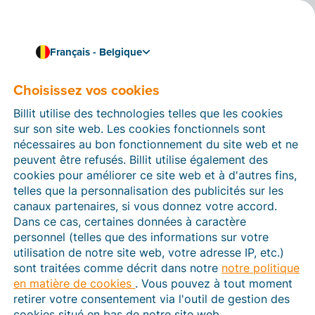
Français - Belgique
Choisissez vos cookies
Comment pouvons-nous vous aider ?
Articles d’aide
Billit utilise des technologies telles que les cookies
sur son site web. Les cookies fonctionnels sont
Dans cette section du site Web Billit, vous trouverez
nécessaires au bon fonctionnement du site web et ne
des manuels et des informations sur toutes les
peuvent être refusés. Billit utilise également des
fonctions de Billit. Vous pouvez trouver des articles
cookies pour améliorer ce site web et à d'autres fins,
d’aide via le moteur de recherche ou le menu structuré
telles que la personnalisation des publicités sur les
à gauche.
canaux partenaires, si vous donnez votre accord.
Dans ce cas, certaines données à caractère
Cherchez
personnel (telles que des informations sur votre
utilisation de notre site web, votre adresse IP, etc.)
sont traitées comme décrit dans notre
notre politique
en matière de cookies
. Vous pouvez à tout moment
Peppol
retirer votre consentement via l'outil de gestion des
cookies situé en bas de notre site web.