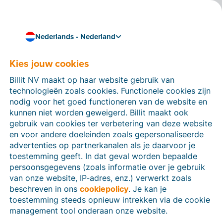
Nederlands - Nederland
Kies jouw cookies
Hoe kunnen we je helpen?
Help-artikelen
Billit NV maakt op haar website gebruik van
technologieën zoals cookies. Functionele cookies zijn
Op deze sectie van de Billit-website vind je
nodig voor het goed functioneren van de website en
handleidingen en informatie over alle functies in Billit.
kunnen niet worden geweigerd. Billit maakt ook
Je kan help-artikelen vinden via de zoekfunctie of via
gebruik van cookies ter verbetering van deze website
de menu-structuur links.
en voor andere doeleinden zoals gepersonaliseerde
advertenties op partnerkanalen als je daarvoor je
Zoek
toestemming geeft. In dat geval worden bepaalde
persoonsgegevens (zoals informatie over je gebruik
van onze website, IP-adres, enz.) verwerkt zoals
beschreven in ons
cookiepolicy
. Je kan je
Identiteitsverificatie
toestemming steeds opnieuw intrekken via de cookie
management tool onderaan onze website.
Voor Nederlandse bedrijven