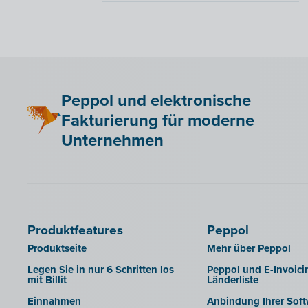
QR-codes
Accowin
Akten
Accowin Online
CODA-Dateien exportieren
Adfinity
Exportieren in die
Admisol
Buchhaltungssoftware
Adsolut
Berechtigungen von
Peppol und elektronische
Sachbearbeitern verwalten
Adsolut (Cloud-Verzion)
Fakturierung für moderne
Corporate Design Buchhalterportal
BoCount Dynamics
Unternehmen
SFTP
Briljant
Berichte
B-Wise
Clearfacts
Exact ProAcc
Produktfeatures
Peppol
Expert/M Plus
Produktseite
Mehr über Peppol
Expert/M (Cloud-Verzion)
Legen Sie in nur 6 Schritten los
Peppol und E-Invoici
mit Billit
Länderliste
Horus
Einnahmen
Anbindung Ihrer Soft
Illicosoft (Attilisima)