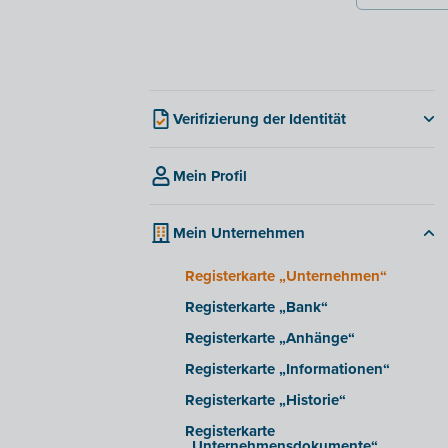
Verifizierung der Identität
Für belgische Unternehmen
Mein Profil
Für nicht-belgische Unternehmen
Warum muss man seine Identität
verifizieren?
Mein Unternehmen
FAQ Verifizierung der Identität
Registerkarte „Unternehmen“
Registerkarte „Bank“
Registerkarte „Anhänge“
Registerkarte „Informationen“
Registerkarte „Historie“
Registerkarte
„Unternehmensdokumente“