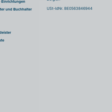
e Einrichtungen
USt-IdNr. BE0563846944
ter und Buchhalter
leister
ute