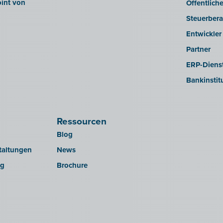
int von
Öffentlich
Steuerbera
Entwickler
Partner
ERP-Dienst
Bankinstit
Ressourcen
Blog
taltungen
News
ng
Brochure