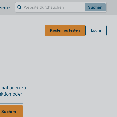
lgien
Suchen
Kostenlos testen
Login
ormationen zu
nktion oder
Suchen