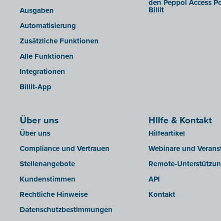
den Peppol Access Po
Billit
Ausgaben
INAC
Automatisierung
LEXAct (Acta-B)
Zusätzliche Funktionen
Octopus
Alle Funktionen
OfficeM (IntraDev)
Integrationen
Popsy (Allegro)
Billit-App
ROX-E.Net
Sage BOB
Über uns
sbb SLIM
HIlfe & Kontakt
Über uns
Hilfeartikel
Silvasoft
Compliance und Vertrauen
Webinare und Verans
Sobec
Stellenangebote
Remote-Unterstützu
Top Account
Kundenstimmen
API
Twinfield
Rechtliche Hinweise
Kontakt
Venice (lokale Installation)
Datenschutzbestimmungen
Venice Cloud