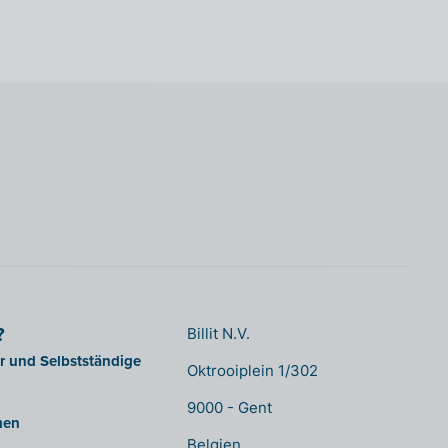
?
Billit N.V.
er und Selbstständige
Oktrooiplein 1/302
9000 - Gent
men
Belgien