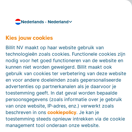
Nederlands - Nederland
Kies jouw cookies
Hoe kunnen we je helpen?
Help-artikelen
Billit NV maakt op haar website gebruik van
technologieën zoals cookies. Functionele cookies zijn
Op deze sectie van de Billit-website vind je
nodig voor het goed functioneren van de website en
handleidingen en informatie over alle functies in Billit.
kunnen niet worden geweigerd. Billit maakt ook
Je kan help-artikelen vinden via de zoekfunctie of via
gebruik van cookies ter verbetering van deze website
de menu-structuur links.
en voor andere doeleinden zoals gepersonaliseerde
advertenties op partnerkanalen als je daarvoor je
Zoek
toestemming geeft. In dat geval worden bepaalde
persoonsgegevens (zoals informatie over je gebruik
van onze website, IP-adres, enz.) verwerkt zoals
beschreven in ons
cookiepolicy
. Je kan je
Identiteitsverificatie
toestemming steeds opnieuw intrekken via de cookie
management tool onderaan onze website.
Voor Nederlandse bedrijven