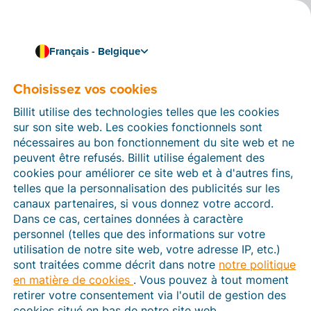
Français - Belgique
Choisissez vos cookies
Comment pouvons-nous vous aider ?
Articles d’aide
Billit utilise des technologies telles que les cookies
sur son site web. Les cookies fonctionnels sont
Dans cette section du site Web Billit, vous trouverez
nécessaires au bon fonctionnement du site web et ne
des manuels et des informations sur toutes les
peuvent être refusés. Billit utilise également des
fonctions de Billit. Vous pouvez trouver des articles
cookies pour améliorer ce site web et à d'autres fins,
d’aide via le moteur de recherche ou le menu structuré
telles que la personnalisation des publicités sur les
à gauche.
canaux partenaires, si vous donnez votre accord.
Dans ce cas, certaines données à caractère
Cherchez
personnel (telles que des informations sur votre
utilisation de notre site web, votre adresse IP, etc.)
sont traitées comme décrit dans notre
notre politique
en matière de cookies
. Vous pouvez à tout moment
Peppol
retirer votre consentement via l'outil de gestion des
cookies situé en bas de notre site web.