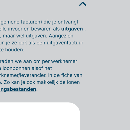
lgemene facturen) die je ontvangt
elle invoer en bewaren als
uitgaven
.
, maar wel uitgaven. Aangezien
n je ze ook als een uitgavenfactuur
g te houden.
n, raden we aan om per werknemer
de loonbonnen alsof het
rknemer/leverancier. In de fiche van
 Zo kan je ook makkelijk de lonen
lingsbestanden
.
 snelle invoer