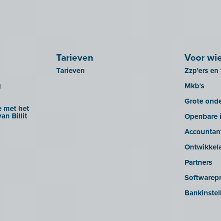
Tarieven
Voor wi
Tarieven
Zzp'ers en 
g
Mkb's
Grote ond
 met het
an Billit
Openbare i
Accountan
Ontwikkel
Partners
Softwarepr
Bankinstel