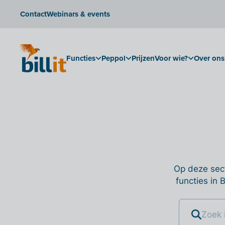
Contact
Webinars & events
Functies
Peppol
Prijzen
Voor wie?
Over ons
Op deze sect
functies in 