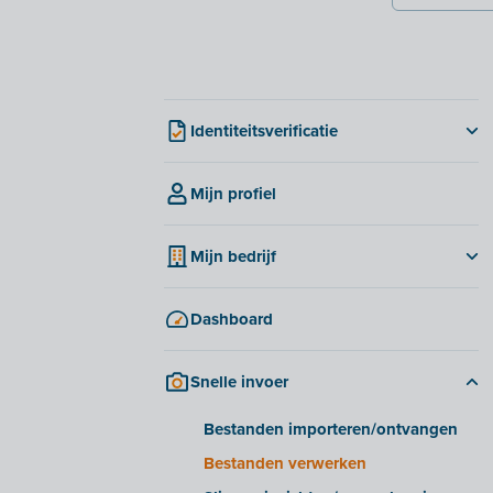
Identiteitsverificatie
Voor Nederlandse bedrijven
Mijn profiel
Waarom je identiteit verifiëren?
FAQ identiteitsverificatie
Mijn bedrijf
Tabblad 'Bedrijf'
Dashboard
Tabblad 'Bank'
Tabblad 'Bijlagen'
Snelle invoer
Tabblad 'Geschiedenis'
Tabblad 'E-invoicing'
Bestanden importeren/ontvangen
Veelgestelde vragen
Bestanden verwerken