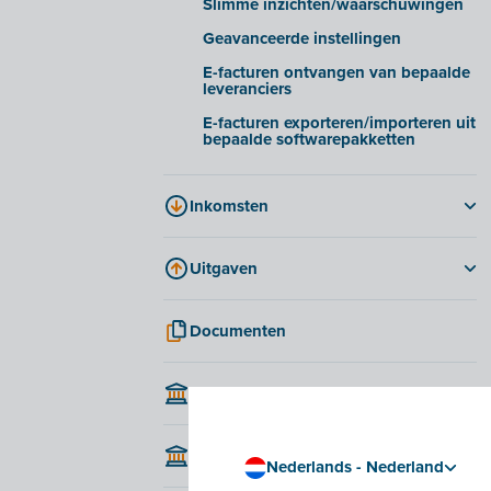
Slimme inzichten/waarschuwingen
Geavanceerde instellingen
E-facturen ontvangen van bepaalde
leveranciers
E-facturen exporteren/importeren uit
bepaalde softwarepakketten
Inkomsten
Opties en mogelijkheden voor
facturen
Uitgaven
Een factuur aanmaken en versturen
Facturen
Herinneringen
Documenten
Creditnota's
Periodiek factureren
Kosten goedkeuren
Creditnota's
Bank
Aankoopborderellen
Offertes
Betalingsmogelijkheden in Billit
Kasboek
Bestelbonnen
Nederlands - Nederland
Een self-billingfactuur aanmaken en
versturen
Leveringsbonnen