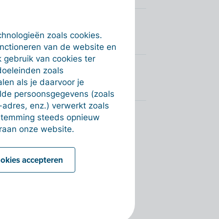
de facturen aanpassen
chnologieën zoals cookies.
unctioneren van de website en
 gebruik van cookies ter
doeleinden zoals
en als je daarvoor je
alde persoonsgegevens (zoals
-adres, enz.) verwerkt zoals
estemming steeds opnieuw
raan onze website.
ookies accepteren