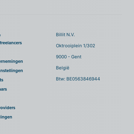
e
Billit N.V.
freelancers
Oktrooiplein 1/302
9000 - Gent
ernemingen
België
nstellingen
Btw: BE0563846944
ts
aars
oviders
lingen