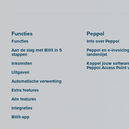
Bookingplanner by Stardekk
UBL-facturen uit AdminPulse in
Billit importeren
Calabi
UBL-facturen uit FID-Manager in
Car-Pass
Billit importeren
Cashplannr
SFTP
Functies
Peppol
CEBEO
Rapporten
Functies
Info over Peppol
Clockify
Aan de slag met Billit in 5
Peppol en e-invoicin
Creative Shelter
stappen
landenlijst
Doccle
Inkomsten
Koppel jouw software
Peppol Access Point v
GetMyInvoices
Uitgaven
Impressto
Automatische verwerking
KBC Mobile
Extra features
KBC Touch
Alle features
KSeF
Integraties
Lightspeed POS Retail & Restaurant
Billit-app
Mini Hotel