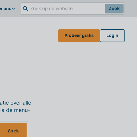
erland
Zoek
Probeer gratis
Login
tie over alle
 via de menu-
Zoek