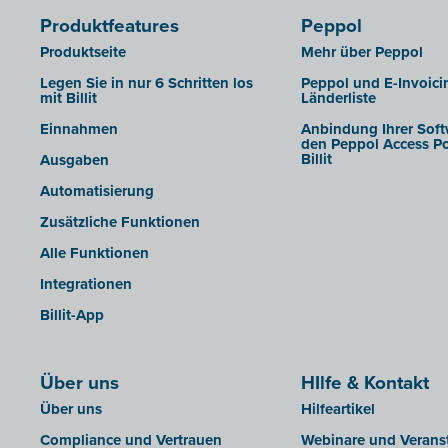
Exact ProAcc
Produktfeatures
Peppol
Expert/M Plus
Produktseite
Mehr über Peppol
Expert/M (Cloud-Verzion)
Legen Sie in nur 6 Schritten los
Peppol und E-Invoici
mit Billit
Länderliste
Horus
Einnahmen
Anbindung Ihrer Soft
Illicosoft (Attilisima)
den Peppol Access Po
Billit
Ausgaben
INAC
Automatisierung
LEXAct (Acta-B)
Zusätzliche Funktionen
Octopus
Alle Funktionen
OfficeM (IntraDev)
Integrationen
Popsy (Allegro)
Billit-App
ROX-E.Net
Sage BOB
Über uns
sbb SLIM
HIlfe & Kontakt
Über uns
Hilfeartikel
Silvasoft
Compliance und Vertrauen
Webinare und Verans
Sobec