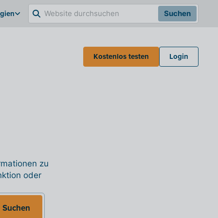
lgien
Suchen
Kostenlos testen
Login
ormationen zu
nktion oder
Suchen