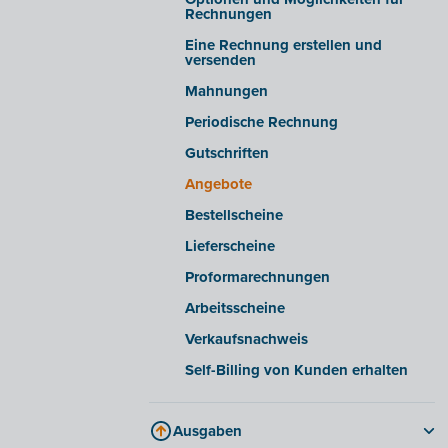
Einblicke/Warnmeldungen
Registerkarte „E-Rechnung“
Rechnungen
Erweiterte Einstellungen
Häufig gestellte Fragen
Eine Rechnung erstellen und
versenden
E-Rechnungen von bestimmten
Lieferanten empfangen
Mahnungen
E-Rechnungen aus bestimmten
Periodische Rechnung
Softwarepaketen
exportieren/importieren
Gutschriften
Angebote
Bestellscheine
Lieferscheine
Proformarechnungen
Arbeitsscheine
Verkaufsnachweis
Self-Billing von Kunden erhalten
Ausgaben