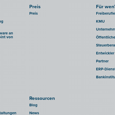
Preis
Für wen
Preis
Freiberufl
ng
KMU
Unterneh
ware an
int von
Öffentlich
Steuerbera
Entwickler
Partner
ERP-Dienst
Bankinstit
Ressourcen
Blog
taltungen
News