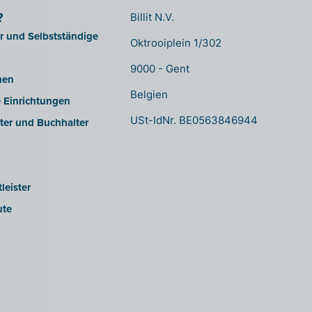
?
Billit N.V.
er und Selbstständige
Oktrooiplein 1/302
9000 - Gent
men
Belgien
e Einrichtungen
USt-IdNr. BE0563846944
ter und Buchhalter
leister
ute