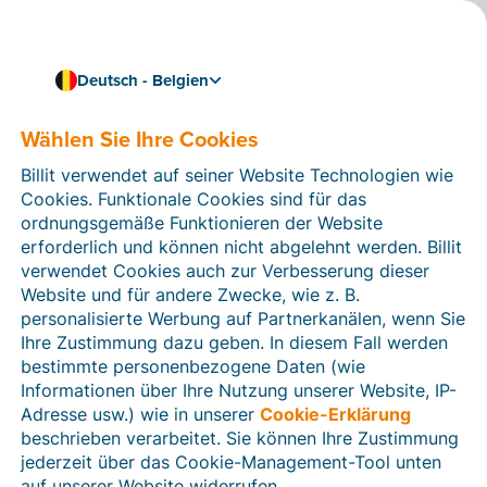
Deutsch - Belgien
Wählen Sie Ihre Cookies
Wie können wir Ihnen helfen?
Hilfeartikel
Billit verwendet auf seiner Website Technologien wie
Cookies. Funktionale Cookies sind für das
In diesem Bereich der Billit-Website finden Sie
ordnungsgemäße Funktionieren der Website
Anleitungen und Informationen zu allen Funktionen von
erforderlich und können nicht abgelehnt werden. Billit
Billit. Sie können Hilfeartikel über die Suchfunktion
verwendet Cookies auch zur Verbesserung dieser
oder über die Menüstruktur auf der linken Seite finden.
Website und für andere Zwecke, wie z. B.
personalisierte Werbung auf Partnerkanälen, wenn Sie
Suchen
Ihre Zustimmung dazu geben. In diesem Fall werden
bestimmte personenbezogene Daten (wie
Informationen über Ihre Nutzung unserer Website, IP-
Adresse usw.) wie in unserer
Cookie-Erklärung
Verifizierung der Identität
beschrieben verarbeitet. Sie können Ihre Zustimmung
jederzeit über das Cookie-Management-Tool unten
Für belgische Unternehmen
auf unserer Website widerrufen.