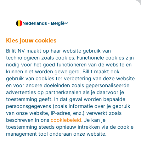
Nederlands - België
Kies jouw cookies
Hoe kunnen we je helpen?
Help-artikelen
Billit NV maakt op haar website gebruik van
technologieën zoals cookies. Functionele cookies zijn
Op deze sectie van de Billit-website vind je
nodig voor het goed functioneren van de website en
handleidingen en informatie over alle functies in Billit.
kunnen niet worden geweigerd. Billit maakt ook
Je kan help-artikelen vinden via de zoekfunctie of via
gebruik van cookies ter verbetering van deze website
de menu-structuur links.
en voor andere doeleinden zoals gepersonaliseerde
advertenties op partnerkanalen als je daarvoor je
Zoek
toestemming geeft. In dat geval worden bepaalde
persoonsgegevens (zoals informatie over je gebruik
van onze website, IP-adres, enz.) verwerkt zoals
beschreven in ons
cookiebeleid
. Je kan je
Peppol
toestemming steeds opnieuw intrekken via de cookie
management tool onderaan onze website.
Verplichte e-facturatie via Peppol januari 2026