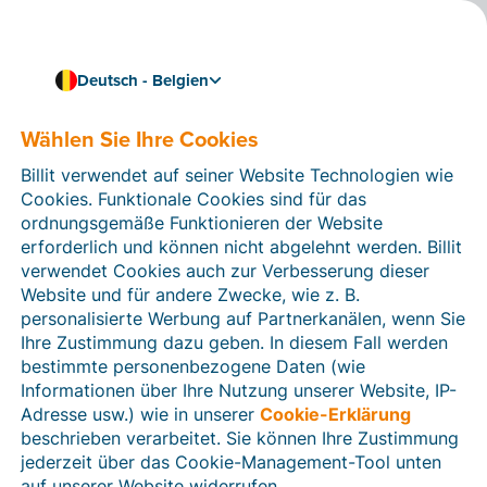
Deutsch - Belgien
Wählen Sie Ihre Cookies
Wie können wir Ihnen helfen?
Hilfeartikel
Billit verwendet auf seiner Website Technologien wie
Cookies. Funktionale Cookies sind für das
In diesem Bereich der Billit-Website finden Sie
ordnungsgemäße Funktionieren der Website
Anleitungen und Informationen zu allen Funktionen von
erforderlich und können nicht abgelehnt werden. Billit
Billit. Sie können Hilfeartikel über die Suchfunktion
verwendet Cookies auch zur Verbesserung dieser
oder über die Menüstruktur auf der linken Seite finden.
Website und für andere Zwecke, wie z. B.
personalisierte Werbung auf Partnerkanälen, wenn Sie
Suchen
Ihre Zustimmung dazu geben. In diesem Fall werden
bestimmte personenbezogene Daten (wie
Informationen über Ihre Nutzung unserer Website, IP-
Adresse usw.) wie in unserer
Cookie-Erklärung
Verifizierung der Identität
beschrieben verarbeitet. Sie können Ihre Zustimmung
jederzeit über das Cookie-Management-Tool unten
Für belgische Unternehmen
auf unserer Website widerrufen.