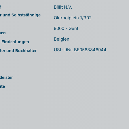
?
Billit N.V.
er und Selbstständige
Oktrooiplein 1/302
9000 - Gent
men
Belgien
e Einrichtungen
USt-IdNr. BE0563846944
ter und Buchhalter
leister
ute