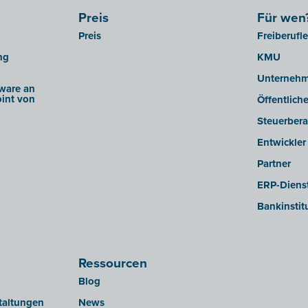
Preis
Für wen
Preis
Freiberufl
ng
KMU
Unterneh
ware an
int von
Öffentlich
Steuerbera
Entwickler
Partner
ERP-Dienst
Bankinstit
Ressourcen
Blog
taltungen
News