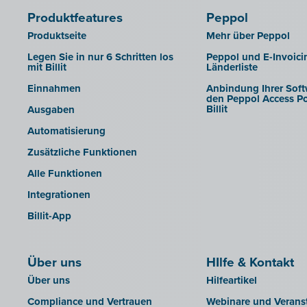
Exact ProAcc
Produktfeatures
Peppol
Expert/M Plus
Produktseite
Mehr über Peppol
Expert/M (Cloud-Verzion)
Legen Sie in nur 6 Schritten los
Peppol und E-Invoici
mit Billit
Länderliste
Horus
Einnahmen
Anbindung Ihrer Soft
Illicosoft (Attilisima)
den Peppol Access Po
Billit
Ausgaben
INAC
Automatisierung
LEXAct (Acta-B)
Zusätzliche Funktionen
Octopus
Alle Funktionen
OfficeM (IntraDev)
Integrationen
Popsy (Allegro)
Billit-App
ROX-E.Net
Sage BOB
Über uns
sbb SLIM
HIlfe & Kontakt
Über uns
Hilfeartikel
Silvasoft
Compliance und Vertrauen
Webinare und Verans
Sobec