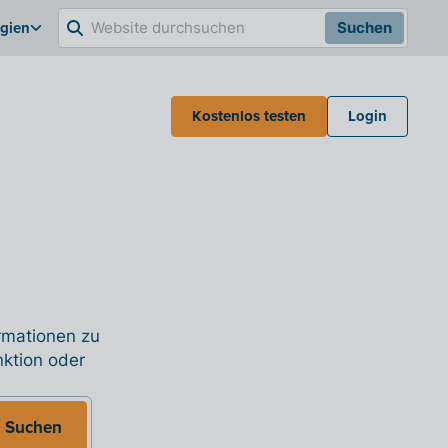
lgien
Suchen
Kostenlos testen
Login
ormationen zu
nktion oder
Suchen