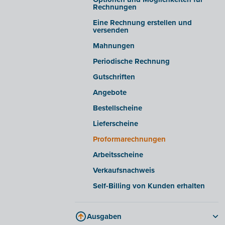
Einblicke/Warnmeldungen
Registerkarte „E-Rechnung“
Rechnungen
Erweiterte Einstellungen
Häufig gestellte Fragen
Eine Rechnung erstellen und
versenden
E-Rechnungen von bestimmten
Lieferanten empfangen
Mahnungen
E-Rechnungen aus bestimmten
Periodische Rechnung
Softwarepaketen
exportieren/importieren
Gutschriften
Angebote
Bestellscheine
Lieferscheine
Proformarechnungen
Arbeitsscheine
Verkaufsnachweis
Self-Billing von Kunden erhalten
Ausgaben