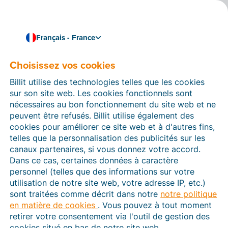
Français - France
Choisissez vos cookies
Comment pouvons-nous vous aider ?
Articles d’aide
Billit utilise des technologies telles que les cookies
sur son site web. Les cookies fonctionnels sont
Dans cette section du site Web Billit, vous trouverez
nécessaires au bon fonctionnement du site web et ne
des manuels et des informations sur toutes les
peuvent être refusés. Billit utilise également des
fonctions de Billit. Vous pouvez trouver des articles
cookies pour améliorer ce site web et à d'autres fins,
d’aide via le moteur de recherche ou le menu structuré
telles que la personnalisation des publicités sur les
à gauche.
canaux partenaires, si vous donnez votre accord.
Dans ce cas, certaines données à caractère
Cherchez
personnel (telles que des informations sur votre
utilisation de notre site web, votre adresse IP, etc.)
sont traitées comme décrit dans notre
notre politique
en matière de cookies
. Vous pouvez à tout moment
Plateforme Agréée
retirer votre consentement via l'outil de gestion des
cookies situé en bas de notre site web.