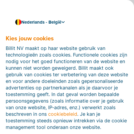
Nederlands - België
Kies jouw cookies
Hoe kunnen we je helpen?
Help-artikelen
Billit NV maakt op haar website gebruik van
technologieën zoals cookies. Functionele cookies zijn
Op deze sectie van de Billit-website vind je
nodig voor het goed functioneren van de website en
handleidingen en informatie over alle functies in Billit.
kunnen niet worden geweigerd. Billit maakt ook
Je kan help-artikelen vinden via de zoekfunctie of via
gebruik van cookies ter verbetering van deze website
de menu-structuur links.
en voor andere doeleinden zoals gepersonaliseerde
advertenties op partnerkanalen als je daarvoor je
Zoek
toestemming geeft. In dat geval worden bepaalde
persoonsgegevens (zoals informatie over je gebruik
van onze website, IP-adres, enz.) verwerkt zoals
beschreven in ons
cookiebeleid
. Je kan je
Peppol
toestemming steeds opnieuw intrekken via de cookie
management tool onderaan onze website.
Verplichte e-facturatie via Peppol januari 2026